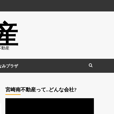
産
不動産
なみプラザ
宮崎南不動産って..どんな会社?
動
画
プ