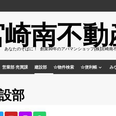
宮崎南不動
 あなたのそばに！ 創業50年のアパマンショップ(株)宮崎南
営業部 売買課
建設部
☆物件検索
☆便利帳
み
建設部