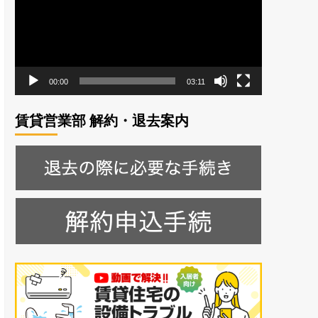
レ
ー
ヤ
ー
00:00
03:11
賃貸営業部 解約・退去案内