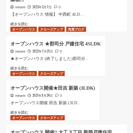
が
プ
致
と
2023年3月7日
minami
0
ン
し
う
【オープンハウス 情報】 中西町 4LD...
ハ
ま
ご
ウ
し
ざ
【オ
続きを読む
ス
た
オープンハウス
い
ー
クローズアップ
売買ブログ
=
が、
ま
プ
終
ご
し
ン
オープンハウス ★郡司分 戸建住宅 4SLDK
了
要
た。
ハ
し
望
2022年7月21日
終
ウ
minami
0
ま
ご
了
ス
★オープンハウス (終了しました)郡司分...
し
ざ
致
情
た
い
オ
続きを読む
し
報】
に
オープンハウス
ま
ー
クローズアップ
ま
中
つ
し
プ
し
西
い
た
ン
た
町
オープンハウス開催★田吉 新築 (3LDK)
て
ら
ハ
が、
4LDK
さ
2021年9月24日
ご
ウ
minami
0
ご
オ
ら
案
ス
要
ー
オープンハウス開催 田吉 新築 (3LD...
に
内
★
望
ル
読
オ
続きを読む
承
郡
ご
電
オープンハウス
む
ー
クローズアップ
り
司
ざ
化
プ
ま
分
い
新
ン
す
戸
ま
築
オープンハウス 開催!! 大工３丁目 新築戸建住宅