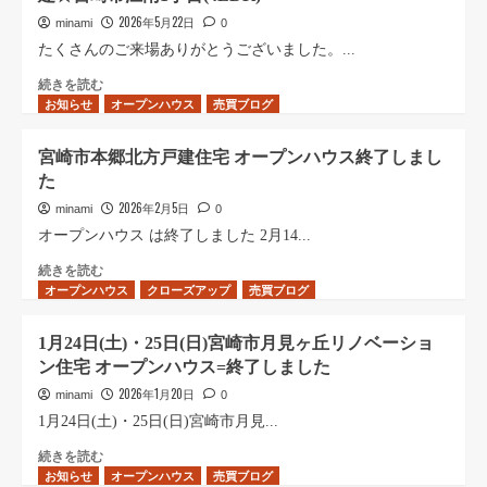
2026年5月22日
minami
0
たくさんのご来場ありがとうございました。...
た
続きを読む
お知らせ
く
オープンハウス
売買ブログ
さ
ん
宮崎市本郷北方戸建住宅 オープンハウス終了しまし
の
た
ご
来
2026年2月5日
minami
0
場
オープンハウス は終了しました 2月14...
あ
り
宮
続きを読む
オープンハウス
が
崎
クローズアップ
売買ブログ
と
市
う
本
1月24日(土)・25日(日)宮崎市月見ヶ丘リノベーショ
ご
郷
ン住宅 オープンハウス=終了しました
ざ
北
い
方
2026年1月20日
minami
0
ま
戸
1月24日(土)・25日(日)宮崎市月見...
し
建
た。
住
1
続きを読む
お知らせ
新
宅
月
オープンハウス
売買ブログ