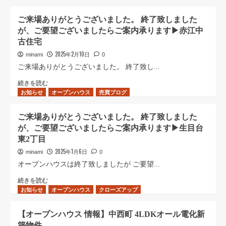
築
オ
24
戸
ー
日
ご来場ありがとうございました。 終了致しました
建
プ
(土)・
が、ご要望ございましたらご案内承ります▶︎赤江中
☆
ン
25
古住宅
宮
ハ
日
崎
ウ
(日)
2025年2月10日
minami
0
市
ス
宮
ご来場ありがとうございました。 終了致し...
江
終
崎
南
了
市
ご
続きを読む
1
し
月
お知らせ
来
オープンハウス
売買ブログ
丁
ま
見
場
目
し
ヶ
あ
ご来場ありがとうございました。 終了致しました
(4LDK)
た
丘
り
が、ご要望ございましたらご案内承ります▶︎生目台
に
に
リ
が
つ
つ
ノ
東2丁目
と
い
い
ベ
う
2025年1月6日
minami
0
て
て
ー
ご
オープンハウスは終了致しましたが ご要望...
さ
さ
シ
ざ
ら
ら
ョ
い
ご
続きを読む
に
に
ン
ま
お知らせ
来
オープンハウス
クローズアップ
読
読
住
し
場
む
む
宅
た。
あ
【オープンハウス 情報】中西町 4LDKオール電化新
オ
終
り
ー
築物件
了