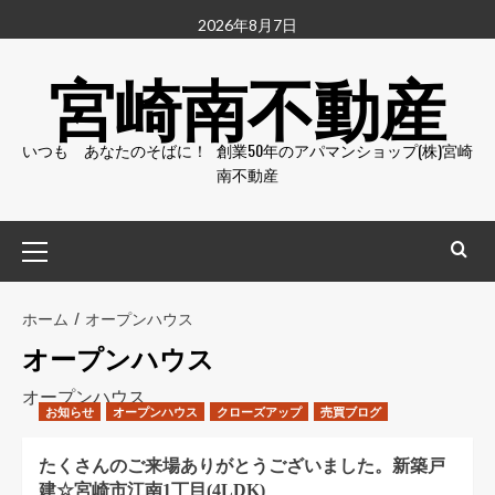
コ
2026年8月7日
ン
宮崎南不動産
テ
ン
ツ
いつも あなたのそばに！ 創業50年のアパマンショップ(株)宮崎
へ
南不動産
ス
キ
ッ
メ
プ
イ
ン
メ
ホーム
オープンハウス
ニ
オープンハウス
ュ
オープンハウス
ー
お知らせ
オープンハウス
クローズアップ
売買ブログ
たくさんのご来場ありがとうございました。新築戸
建☆宮崎市江南1丁目(4LDK)