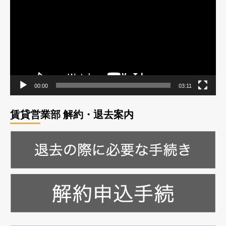
ー
ン
宅
プ
に
ハ
ジ
4LDK
読
レ
ウ
に
む
送
ス
ー
つ
開
い
ヤ
り
催
て
ー
に
さ
つ
ら
い
に
00:00
03:11
て
読
さ
む
賃貸営業部 解約・退去案内
ら
に
読
む