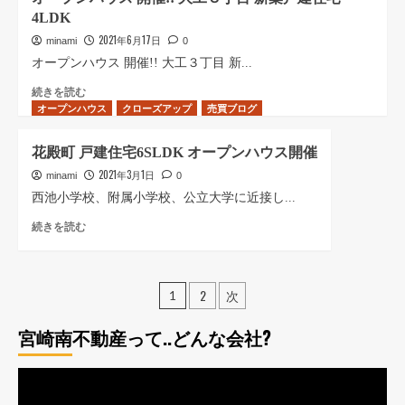
ハ
▶︎
建
し
物
4LDK
ウ
赤
住
た
件
ス
2021年6月17日
江
宅
minami
0
ら
に
開
中
4SLDK
ご
つ
オープンハウス 開催!! 大工３丁目 新...
催
古
に
案
い
★
オ
続きを読む
住
つ
内
て
オープンハウス
田
ー
クローズアップ
売買ブログ
宅
い
承
さ
吉
プ
に
て
り
ら
新
ン
つ
さ
ま
に
花殿町 戸建住宅6SLDK オープンハウス開催
築
ハ
い
ら
す
読
2021年3月1日
(3LDK)
ウ
minami
0
て
に
▶︎
む
に
ス
さ
読
西池小学校、附属小学校、公立大学に近接し...
生
つ
開
ら
む
目
花
続きを読む
い
催!!
に
台
殿
て
大
読
東
町
さ
工
む
2
戸
ら
３
投
丁
2
次
建
1
に
丁
目
住
稿
読
目
に
宅
宮崎南不動産って..どんな会社?
む
新
つ
の
6SLDK
築
い
オ
戸
て
ペ
動
ー
建
さ
プ
画
住
ら