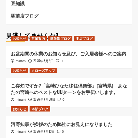
豆知識
駅前店ブログ
見逃してませんか?
お知らせ
営業案内
建設部ブログ
本店ブログ
お盆期間の休業のお知らせ及び、ご入居者様へのご案内
2026年8月3日
minami
0
お知らせ
クローズアップ
ご存知ですか?「宮崎ひなた移住倶楽部」(宮崎県) あな
たの宮崎へのベストなUIJターンをお手伝いします。
2026年7月30日
minami
0
お知らせ
本部ブログ
河野知事が挨拶のため弊社にお見えになりました
2026年7月13日
minami
0