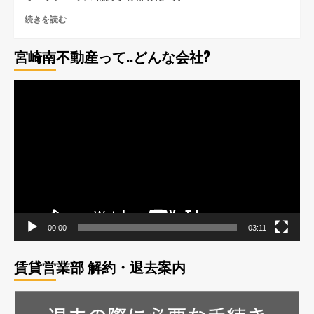
宮
続きを読む
崎
市
宮崎南不動産って..どんな会社?
本
郷
北
動
方
画
戸
プ
建
住
レ
宅
ー
オ
ヤ
ー
プ
ー
ン
ハ
00:00
03:11
ウ
ス
終
賃貸営業部 解約・退去案内
了
し
ま
し