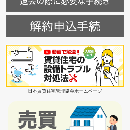
た
に
つ
い
て
さ
ら
に
読
む
日本賃貸住宅管理協会ホームページ