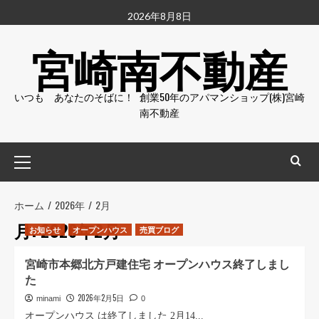
コ
2026年8月8日
ン
宮崎南不動産
テ
ン
ツ
いつも あなたのそばに！ 創業50年のアパマンショップ(株)宮崎
へ
南不動産
ス
キ
ッ
メ
プ
イ
ン
メ
ホーム
2026年
2月
ニ
月:
2026年2月
お知らせ
オープンハウス
売買ブログ
ュ
ー
宮崎市本郷北方戸建住宅 オープンハウス終了しまし
た
2026年2月5日
minami
0
オープンハウス は終了しました 2月14...