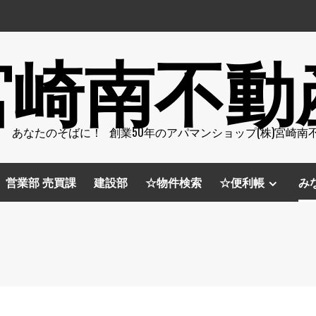
宮崎南不動
 あなたのそばに！ 創業50年のアパマンショップ(株)宮崎南
営業部 売買課
建設部
☆物件検索
☆便利帳
み