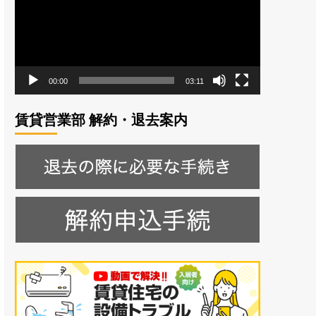
レ
ー
ヤ
ー
00:00
03:11
賃貸営業部 解約・退去案内