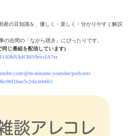
動産の豆知識を、優しく・楽しく・分かりやすく解説
家事の合間の「ながら聴き」にぴったりです。
で同じ番組を配信しています)
w/033DbfUkICRIVhtvsJA7xr
outube.com/@m-minami-youtube/podcasts
a30bc96f16ae5c2da3eb6b3