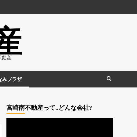
産
不動産
なみプラザ
宮崎南不動産って..どんな会社?
動
画
プ