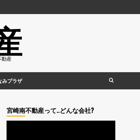
産
不動産
なみプラザ
宮崎南不動産って..どんな会社?
動
画
プ