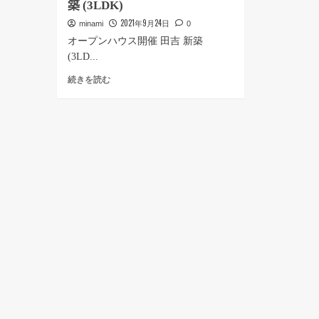
築 (3LDK)
2021年9月24日
minami
0
オープンハウス開催 田吉 新築
(3LD...
オ
続きを読む
ー
プ
ン
ハ
ウ
ス
開
催
★
田
吉
新
築
(3LDK)
に
つ
い