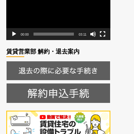
レ
ー
ヤ
ー
00:00
03:11
賃貸営業部 解約・退去案内