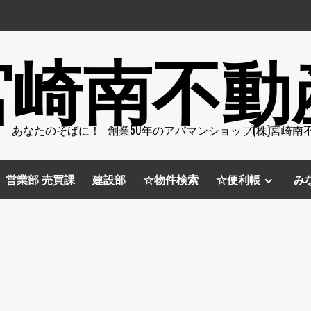
宮崎南不動
 あなたのそばに！ 創業50年のアパマンショップ(株)宮崎南
営業部 売買課
建設部
☆物件検索
☆便利帳
み