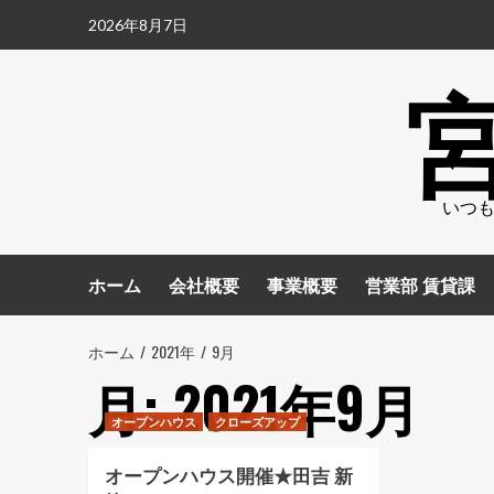
コ
2026年8月7日
ン
テ
ン
ツ
へ
ス
いつも
キ
ッ
プ
ホーム
会社概要
事業概要
営業部 賃貸課
ホーム
2021年
9月
月:
2021年9月
オープンハウス
クローズアップ
オープンハウス開催★田吉 新