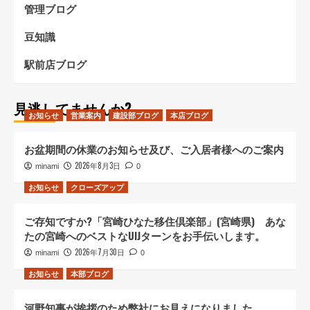
管理ブログ
豆知識
駅前店ブログ
見逃してませんか?
お知らせ
営業案内
建設部ブログ
本店ブログ
お盆期間の休業のお知らせ及び、ご入居者様へのご案内
2026年8月3日
minami
0
お知らせ
クローズアップ
ご存知ですか?「宮崎ひなた移住倶楽部」(宮崎県) あな
たの宮崎へのベストなUIJターンをお手伝いします。
2026年7月30日
minami
0
お知らせ
本部ブログ
河野知事が挨拶のため弊社にお見えになりました