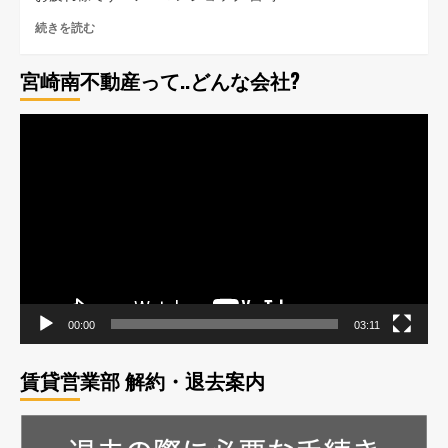
駅
続きを読む
前
店
宮崎南不動産って..どんな会社?
発
信
SNS
動
の
画
リ
プ
ン
ク
レ
集
ー
サ
ヤ
イ
ト
ー
開
設!!
00:00
03:11
QR
コ
ー
賃貸営業部 解約・退去案内
ド
か
ら
来