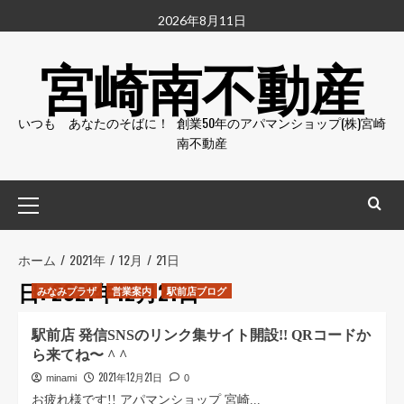
コ
2026年8月11日
ン
宮崎南不動産
テ
ン
ツ
いつも あなたのそばに！ 創業50年のアパマンショップ(株)宮崎
へ
南不動産
ス
キ
ッ
メ
プ
イ
ン
メ
ホーム
2021年
12月
21日
ニ
日:
2021年12月21日
みなみプラザ
営業案内
駅前店ブログ
ュ
ー
駅前店 発信SNSのリンク集サイト開設!! QRコードか
ら来てね〜 ^ ^
2021年12月21日
minami
0
お疲れ様です!! アパマンショップ 宮崎...