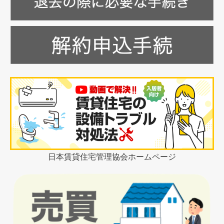
て
ね〜
^
^
に
つ
い
て
さ
ら
に
読
む
日本賃貸住宅管理協会ホームページ