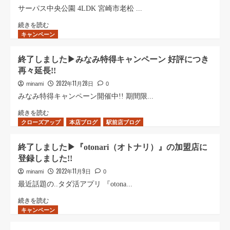
ご
ウ
サーパス中央公園 4LDK 宮崎市老松 ...
案
ィ
内
ー
[売
続きを読む
キャンペーン
に
ク
買]
つ
リ
サ
い
ー
ー
終了しました▶︎みなみ特得キャンペーン 好評につき
て
年
パ
再々延長!!
さ
末
ス
ら
年
中
2022年11月28日
minami
0
に
始
央
みなみ特得キャンペーン開催中!! 期間限...
読
期
公
む
間
園
終
続きを読む
クローズアップ
の
4LDK
了
本店ブログ
駅前店ブログ
特
宮
し
別
崎
ま
終了しました▶︎『otonari（オトナリ）』の加盟店に
料
市
し
登録しました!!
金
老
た
の
松
▶︎
2022年11月9日
minami
0
お
YOUTUBE
み
最近話題の..タダ活アプリ 『otona...
知
に
な
ら
動
み
終
続きを読む
キャンペーン
せ
画
特
了
に
ア
得
し
つ
ッ
キ
ま