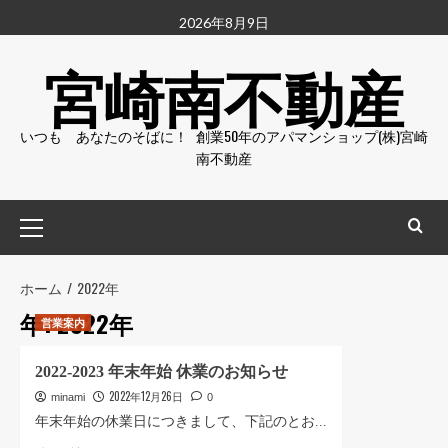
コ
2026年8月9日
ン
宮崎南不動産
テ
ン
ツ
いつも あなたのそばに！ 創業50年のアパマンショップ(株)宮崎
へ
南不動産
ス
キ
ッ
メ
プ
イ
ン
メ
ホーム
2022年
ニ
年:
2022年
営業案内
ュ
ー
2022-2023 年末年始 休業のお知らせ
2022年12月26日
minami
0
年末年始の休業日につきまして、下記のとお...