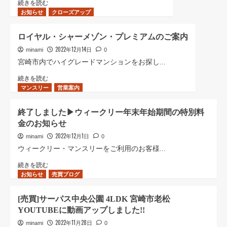
2022-
続きを読む
お知らせ
2023
クローズアップ
年
末
ロイヤル・シャーメゾン・プレミアムのご案内
年
2022年12月14日
始
minami
0
休
宮崎市内でハイグレードマンションをお探し...
業
ロ
続きを読む
の
マンスリー
イ
営業案内
お
ヤ
知
ル・
ら
終了しました▶︎ウィークリー年末年始期間の特別料
シ
せ
金のお知らせ
ャ
に
ー
2022年12月1日
つ
minami
0
メ
い
ウィークリー・マンスリーをご利用のお客様...
ゾ
て
ン・
終
続きを読む
さ
お知らせ
プ
了
売買ブログ
ら
レ
し
に
ミ
ま
読
[売買]サーパス中央公園 4LDK 宮崎市老松
ア
し
む
YOUTUBEに動画アップしました!!
ム
た
の
▶︎
2022年11月28日
minami
0