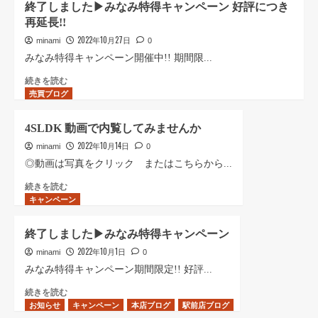
終了しました▶︎みなみ特得キャンペーン 好評につき
い
プ
ャ
し
再延長!!
て
し
ン
た
さ
ま
ペ
▶︎『otonari（オ
2022年10月27日
minami
0
ら
し
ー
ト
みなみ特得キャンペーン開催中!! 期間限...
に
た!!
ン
ナ
読
に
好
リ）』
終
続きを読む
売買ブログ
む
つ
評
の
了
い
に
加
し
て
つ
盟
ま
4SLDK 動画で内覧してみませんか
さ
き
店
し
2022年10月14日
ら
再々
に
た
minami
0
に
延
登
▶︎
◎動画は写真をクリック またはこちらから...
読
長!!
録
み
4SLDK
続きを読む
む
に
し
な
キャンペーン
動
つ
ま
み
画
い
し
特
で
て
た!!
得
終了しました▶︎みなみ特得キャンペーン
内
さ
に
キ
2022年10月1日
覧
minami
0
ら
つ
ャ
し
に
い
ン
みなみ特得キャンペーン期間限定!! 好評...
て
読
て
ペ
終
続きを読む
み
む
さ
ー
お知らせ
了
キャンペーン
本店ブログ
駅前店ブログ
ま
ら
ン
し