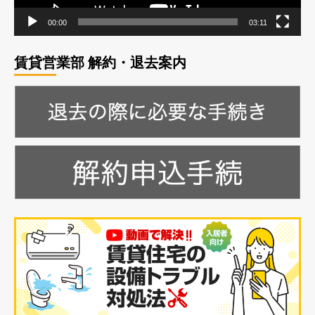
た!!
む
に
00:00
03:11
つ
い
賃貸営業部 解約・退去案内
て
さ
ら
に
読
む