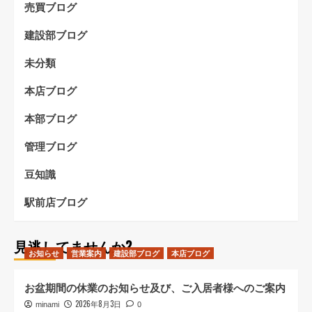
売買ブログ
建設部ブログ
未分類
本店ブログ
本部ブログ
管理ブログ
豆知識
駅前店ブログ
見逃してませんか?
お知らせ
営業案内
建設部ブログ
本店ブログ
お盆期間の休業のお知らせ及び、ご入居者様へのご案内
2026年8月3日
minami
0