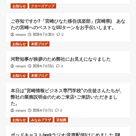
お知らせ
クローズアップ
ご存知ですか?「宮崎ひなた移住倶楽部」(宮崎県) あな
たの宮崎へのベストなUIJターンをお手伝いします。
2026年7月30日
minami
0
お知らせ
本部ブログ
河野知事が挨拶のため弊社にお見えになりました
2026年7月13日
minami
0
お知らせ
本部ブログ
本日は”宮崎情報ビジネス専門学校”の生徒さんたちが、
弊社の業務説明会のためご来店=ご来訪いただきまし
た。
2026年7月7日
minami
0
お知らせ
みなみプラザ
豆知識
ポッドキャスト(webラジオ:音声配信)はじめました ON