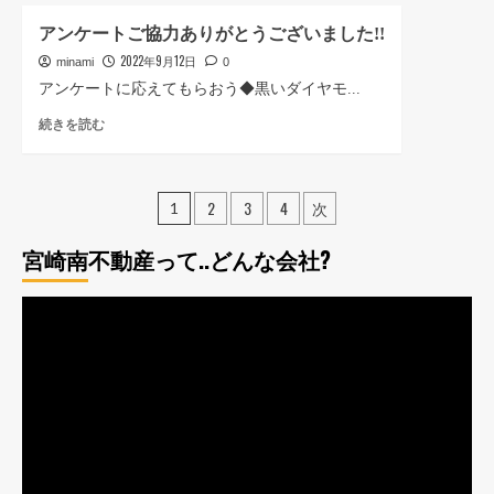
せ
に
好
ま
ん
読
評
アンケートご協力ありがとうございました!!
し
か
む
に
2022年9月12日
た
minami
0
に
つ
▶︎
つ
アンケートに応えてもらおう◆黒いダイヤモ...
き
み
い
再
ア
続きを読む
な
て
延
ン
み
さ
長!!
ケ
特
ら
に
ー
得
に
投
つ
2
3
4
次
ト
1
キ
読
い
ご
稿
ャ
む
て
協
宮崎南不動産って..どんな会社?
ン
さ
の
力
ペ
ら
あ
ー
に
ペ
動
り
ン
読
が
画
に
ー
む
と
つ
プ
う
ジ
い
レ
ご
て
送
ざ
ー
さ
い
ら
ヤ
り
ま
に
ー
し
読