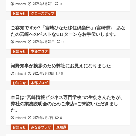
2026年8月3日
minami
0
お知らせ
クローズアップ
ご存知ですか?「宮崎ひなた移住倶楽部」(宮崎県) あな
たの宮崎へのベストなUIJターンをお手伝いします。
2026年7月30日
minami
0
お知らせ
本部ブログ
河野知事が挨拶のため弊社にお見えになりました
2026年7月13日
minami
0
お知らせ
本部ブログ
本日は”宮崎情報ビジネス専門学校”の生徒さんたちが、
弊社の業務説明会のためご来店=ご来訪いただきまし
た。
2026年7月7日
minami
0
お知らせ
みなみプラザ
豆知識