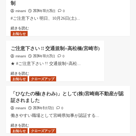
制
見
部
て
学
屋
「ひ
2024年10月25日
minami
0
に
探
な
#ご注意下さい 明日、10月26日(土)...
来
し
た
ら
で
の
終
続きを読む
お知らせ
れ
「し
極
了
ま
あ
み」
し
し
わ
の
ま
ご注意下さい !! 交通規制=高松橋(宮崎市)
た!!
せ」
認
し
2024年10月21日
に
を
証
た
minami
0
つ
当
書
>
★ #ご注意下さい !! 交通規制=高松...
い
て
の
ご
ご
続きを読む
て
よ
授
注
お知らせ
注
クローズアップ
さ
う!!
与
意
意
ら
に
式
下
下
に
つ
で
さ
「ひなたの極(きわみ)」として(株)宮崎南不動産が認
さ
読
い
し
い
証されました
い
む
て
た
★
!!
2024年9月12日
さ
に
神
minami
0
交
ら
つ
武
働きやすい職場として宮崎県知事が認証する...
通
に
い
大
規
「ひ
続きを読む
読
て
祭
お知らせ
制
な
クローズアップ
む
さ
に