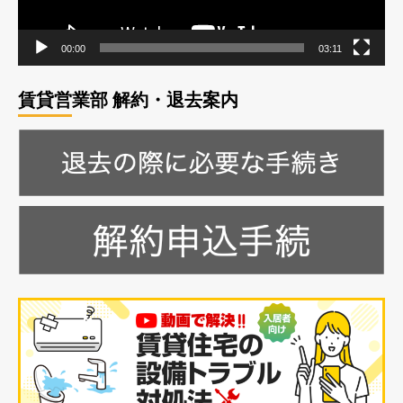
ー
に
む
読
む
00:00
03:11
賃貸営業部 解約・退去案内