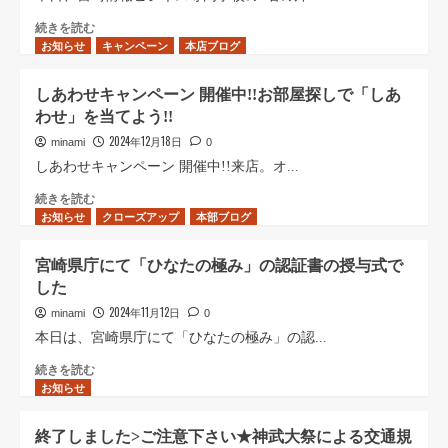
宮
続きを読む
お知らせ
崎
キャンペーン
本店ブログ
情
報
しあわせキャンペーン 開催中!!お部屋探しで「しあ
ビ
わせ」を当てよう!!
ジ
ネ
2024年12月18日
minami
0
ス
しあわせキャンペーン 開催中!!来店。オ...
専
門
し
続きを読む
お知らせ
学
あ
クローズアップ
本部ブログ
校
わ
の
せ
宮崎県庁にて「ひなたの極み」の認証書の授与式で
外
キ
した
国
ャ
人
ン
2024年11月12日
minami
0
生
ペ
本日は、宮崎県庁にて「ひなたの極み」の認...
徒
ー
さ
ン
宮
続きを読む
お知らせ
ん
開
崎
が
催
県
会
中!!
庁
終了しました>ご注意下さい★神武大祭による交通規
社
お
に