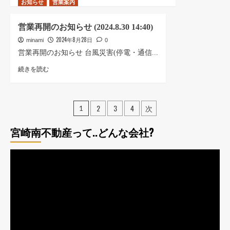
お知らせ
了
営業案内
に
ー
に
し
読
ト
つ
ま
む
24」
い
営業再開のお知らせ (2024.8.30 14:40)
し
の
て
2024年8月28日
た
minami
0
ペ
さ
▶︎
ー
営業再開のお知らせ 台風災害(停電・通信...
ら
オ
ジ
に
営
続きを読む
ー
を
読
業
ナ
追
む
再
ー
加
開
セ
し
投
2
3
4
次
の
1
ミ
ま
お
稿
ナ
し
知
宮崎南不動産って..どんな会社?
ー
た。
の
ら
開
に
せ
催
つ
ペ
動
(2024.8.30
に
い
14:40)
画
つ
て
ー
に
い
さ
プ
つ
ジ
て
ら
レ
い
さ
に
送
て
ー
ら
読
さ
に
む
ヤ
り
ら
読