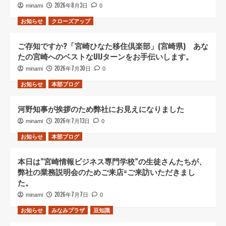
2026年8月3日
minami
0
お知らせ
クローズアップ
ご存知ですか?「宮崎ひなた移住倶楽部」(宮崎県) あな
たの宮崎へのベストなUIJターンをお手伝いします。
2026年7月30日
minami
0
お知らせ
本部ブログ
河野知事が挨拶のため弊社にお見えになりました
2026年7月13日
minami
0
お知らせ
本部ブログ
本日は”宮崎情報ビジネス専門学校”の生徒さんたちが、
弊社の業務説明会のためご来店=ご来訪いただきまし
た。
2026年7月7日
minami
0
お知らせ
みなみプラザ
豆知識