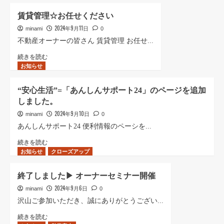
=
た
ら
よ
高
の
に
る
賃貸管理☆お任せください
松
極
読
交
2024年9月11日
橋
(き
minami
0
む
通
(宮
わ
規
不動産オーナーの皆さん 賃貸管理 お任せ...
崎
み)」
制
賃
続きを読む
市)
と
に
お知らせ
貸
に
し
つ
管
つ
て
い
理
い
(株)
て
“安心生活”=「あんしんサポート24」のページを追加
☆
て
宮
さ
しました。
お
さ
崎
ら
任
2024年9月10日
ら
南
minami
0
に
せ
に
不
読
あんしんサポート24 便利情報のペーシを...
く
読
動
む
だ
“安
続きを読む
む
産
お知らせ
さ
心
クローズアップ
が
い
生
認
に
活”=「あ
証
終了しました▶︎ オーナーセミナー開催
つ
ん
さ
2024年9月6日
い
し
minami
0
れ
て
ん
ま
沢山ご参加いただき、誠にありがとうござい...
さ
サ
し
終
続きを読む
ら
ポ
た