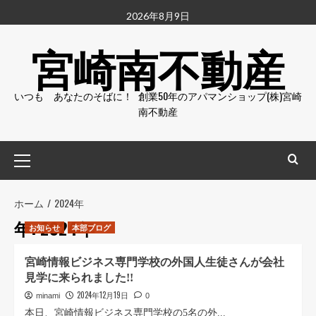
コ
2026年8月9日
ン
宮崎南不動産
テ
ン
ツ
いつも あなたのそばに！ 創業50年のアパマンショップ(株)宮崎
へ
南不動産
ス
キ
ッ
メ
プ
イ
ン
メ
ホーム
2024年
ニ
年:
2024年
お知らせ
本部ブログ
ュ
ー
宮崎情報ビジネス専門学校の外国人生徒さんが会社
見学に来られました!!
2024年12月19日
minami
0
本日、宮崎情報ビジネス専門学校の5名の外...