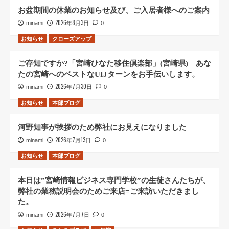
お盆期間の休業のお知らせ及び、ご入居者様へのご案内
2026年8月3日
minami
0
お知らせ
クローズアップ
ご存知ですか?「宮崎ひなた移住倶楽部」(宮崎県) あな
たの宮崎へのベストなUIJターンをお手伝いします。
2026年7月30日
minami
0
お知らせ
本部ブログ
河野知事が挨拶のため弊社にお見えになりました
2026年7月13日
minami
0
お知らせ
本部ブログ
本日は”宮崎情報ビジネス専門学校”の生徒さんたちが、
弊社の業務説明会のためご来店=ご来訪いただきまし
た。
2026年7月7日
minami
0