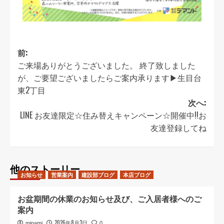
前:
ご来場ありがとうございました。 終了致しました
が、ご要望ございましたらご案内承ります▶︎生目台
東2丁目
次へ:
LINE お友達限定☆住み替えキャンペーン☆開催中!!お
友達登録してね
他のストーリー
お知らせ
営業案内
建設部ブログ
本店ブログ
お盆期間の休業のお知らせ及び、ご入居者様へのご
案内
2026年8月3日
minami
0