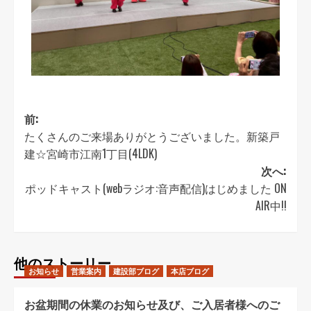
前:
たくさんのご来場ありがとうございました。新築戸
建☆宮崎市江南1丁目(4LDK)
次へ:
ポッドキャスト(webラジオ:音声配信)はじめました ON
AIR中!!
他のストーリー
お知らせ
営業案内
建設部ブログ
本店ブログ
お盆期間の休業のお知らせ及び、ご入居者様へのご