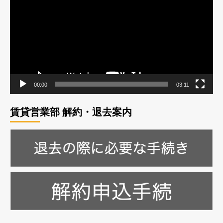
プ
レ
ー
ヤ
ー
00:00
03:11
賃貸営業部 解約・退去案内