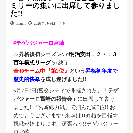
ミリーの集いに出席して参りまし
た!!
minami
2026年6月9日
0
#テゲバジャーロ宮崎
J2昇格後初シーズン
の”
明治安田Ｊ２・Ｊ３
百年構想リーグ
“が終了!!
全40チーム中『第3位』
という
昇格初年度で
歴史的快挙
を成し遂げました!!
6
月
7
日
(
日
)
宮交シティで開催された、「
テゲ
バジャーロ宮崎の報告会
」
に出席して参り
ました
!!
「宮崎総力戦」で掴んだ
@3
位
!!
お
めでとうございます
!!
来季は
J1
昇格を目指す
挑戦が始まります。頑張ろう
!!
テゲバジャー
ロ宮崎