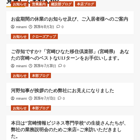
見逃してませんか?
お知らせ
営業案内
建設部ブログ
本店ブログ
お盆期間の休業のお知らせ及び、ご入居者様へのご案内
2026年8月3日
minami
0
お知らせ
クローズアップ
ご存知ですか?「宮崎ひなた移住倶楽部」(宮崎県) あな
たの宮崎へのベストなUIJターンをお手伝いします。
2026年7月30日
minami
0
お知らせ
本部ブログ
河野知事が挨拶のため弊社にお見えになりました
2026年7月13日
minami
0
お知らせ
本部ブログ
本日は”宮崎情報ビジネス専門学校”の生徒さんたちが、
弊社の業務説明会のためご来店=ご来訪いただきまし
た。