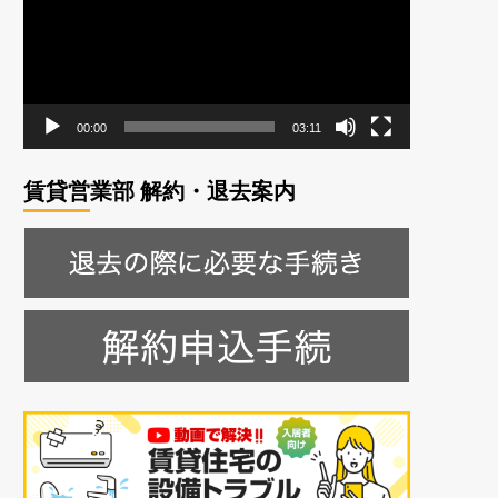
レ
ー
ヤ
ー
00:00
03:11
賃貸営業部 解約・退去案内