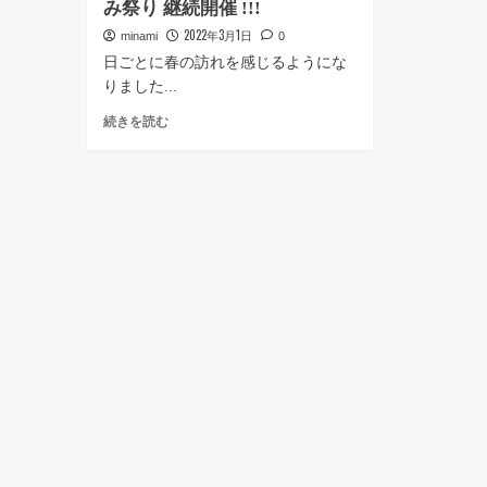
み祭り 継続開催 !!!
2022年3月1日
minami
0
日ごとに春の訪れを感じるようにな
りました...
終
続きを読む
了
し
ま
し
た
▶︎2022
春
の
み
な
み
祭
り
継
続
開
催