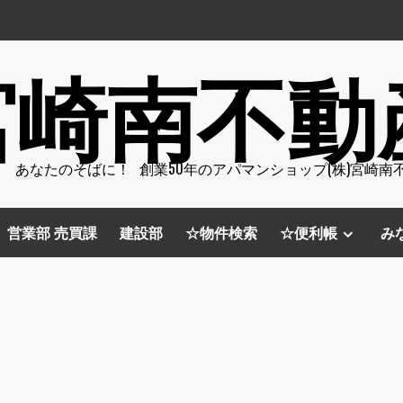
宮崎南不動
 あなたのそばに！ 創業50年のアパマンショップ(株)宮崎南
営業部 売買課
建設部
☆物件検索
☆便利帳
み