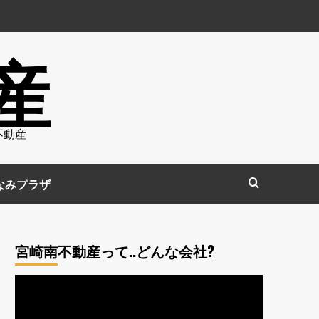
産
不動産
なみプラザ
宮崎南不動産って..どんな会社?
動
画
プ