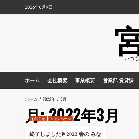
コ
2026年8月9日
ン
テ
ン
ツ
へ
ス
いつも
キ
ッ
プ
ホーム
会社概要
事業概要
営業部 賃貸課
ホーム
2022年
3月
月:
2022年3月
お知らせ
キャンペーン
終了しました▶︎2022 春の みな