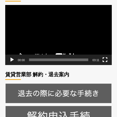
動
画
プ
レ
ー
ヤ
ー
00:00
03:11
賃貸営業部 解約・退去案内