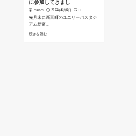
に参加してきまし
2023年6月6日
minami
0
先月末に新富町のユニリーバスタジ
アム新富...
ス
続きを読む
ポ
ン
サ
ー
企
業
対
抗
の
PK
大
会
に
参
加
し
て