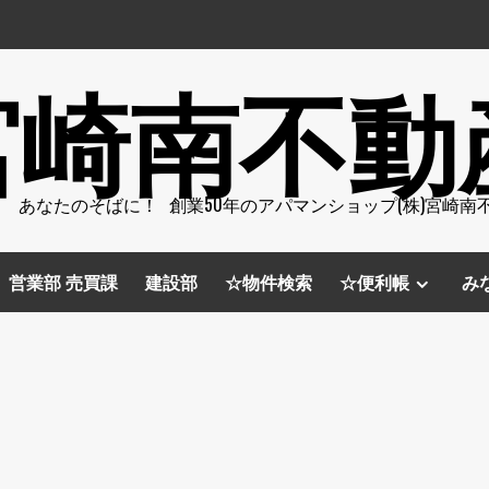
宮崎南不動
 あなたのそばに！ 創業50年のアパマンショップ(株)宮崎南
営業部 売買課
建設部
☆物件検索
☆便利帳
み