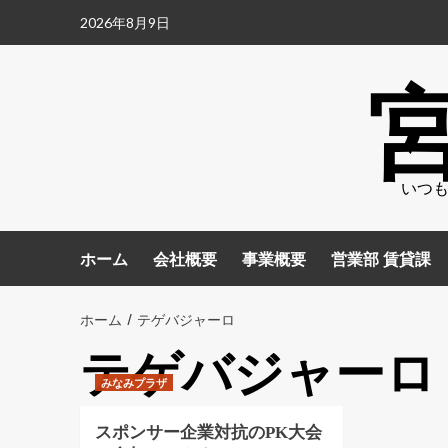
コ
2026年8月9日
ン
テ
ン
ツ
へ
ス
いつも
キ
ッ
プ
ホーム
会社概要
事業概要
営業部 賃貸課
ホーム
テゲバジャーロ
テゲバジャーロ
みなみプラザ
スポンサー企業対抗のPK大会