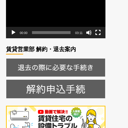
レ
ー
ヤ
ー
00:00
03:11
賃貸営業部 解約・退去案内