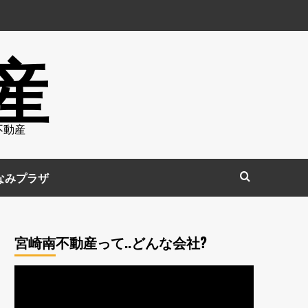
産
不動産
なみプラザ
宮崎南不動産って..どんな会社?
動
画
プ