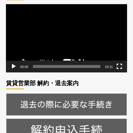
動
画
プ
レ
ー
ヤ
ー
00:00
03:11
賃貸営業部 解約・退去案内