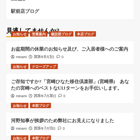
駅前店ブログ
見逃してませんか?
お知らせ
営業案内
建設部ブログ
本店ブログ
お盆期間の休業のお知らせ及び、ご入居者様へのご案内
2026年8月3日
minami
0
お知らせ
クローズアップ
ご存知ですか?「宮崎ひなた移住倶楽部」(宮崎県) あな
たの宮崎へのベストなUIJターンをお手伝いします。
2026年7月30日
minami
0
お知らせ
本部ブログ
河野知事が挨拶のため弊社にお見えになりました
2026年7月13日
minami
0
お知らせ
本部ブログ