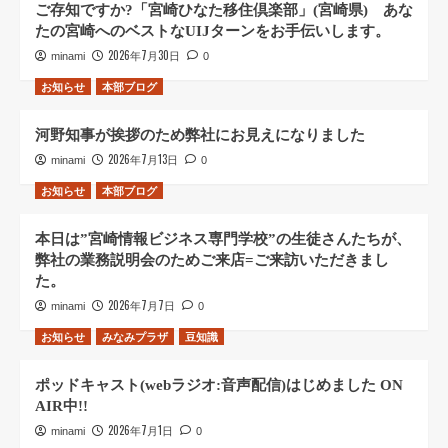
ご存知ですか?「宮崎ひなた移住倶楽部」(宮崎県) あな
たの宮崎へのベストなUIJターンをお手伝いします。
2026年7月30日
minami
0
お知らせ
本部ブログ
河野知事が挨拶のため弊社にお見えになりました
2026年7月13日
minami
0
お知らせ
本部ブログ
本日は”宮崎情報ビジネス専門学校”の生徒さんたちが、
弊社の業務説明会のためご来店=ご来訪いただきまし
た。
2026年7月7日
minami
0
お知らせ
みなみプラザ
豆知識
ポッドキャスト(webラジオ:音声配信)はじめました ON
AIR中!!
2026年7月1日
minami
0