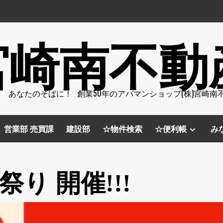
宮崎南不動
 あなたのそばに！ 創業50年のアパマンショップ(株)宮崎南
営業部 売買課
建設部
☆物件検索
☆便利帳
み
祭り 開催!!!