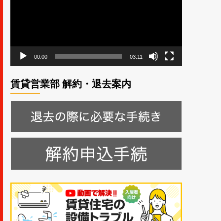
レ
ー
ヤ
ー
00:00
03:11
賃貸営業部 解約・退去案内