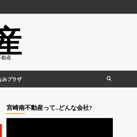
産
不動産
なみプラザ
宮崎南不動産って..どんな会社?
動
画
プ