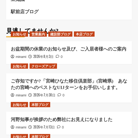
駅前店ブログ
見逃してませんか?
お知らせ
営業案内
建設部ブログ
本店ブログ
お盆期間の休業のお知らせ及び、ご入居者様へのご案内
2026年8月3日
minami
0
お知らせ
クローズアップ
ご存知ですか?「宮崎ひなた移住倶楽部」(宮崎県) あな
たの宮崎へのベストなUIJターンをお手伝いします。
2026年7月30日
minami
0
お知らせ
本部ブログ
河野知事が挨拶のため弊社にお見えになりました
2026年7月13日
minami
0
お知らせ
本部ブログ