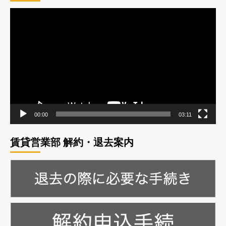
動
画
プ
レ
ー
ヤ
ー
00:00
03:11
賃貸営業部 解約・退去案内